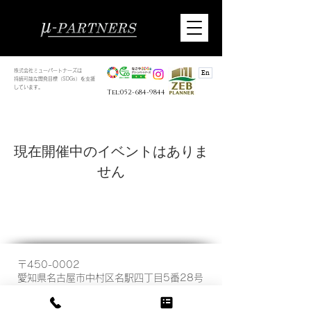
株式会社ミューパートナーズは
En
持続可能な開発目標（SDGs）を支援
しています。
Tel:052-684-9844
現在開催中のイベントはありま
せん
〒450-0002
愛知県名古屋市中村区名駅四丁目5番28号
桜通豊田ビル11階
Copyright (C) 株式会社ミューパートナーズ