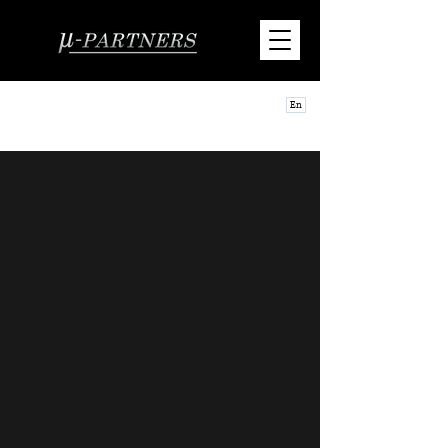
株式会社ミューパートナーズは
En
持続可能な開発目標（SDGs）を支援
しています。
Tel:052-684-9844
BIM