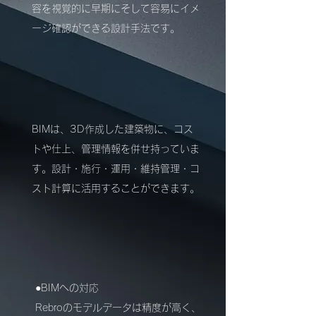
容を視覚的に早期にそして容易にイメ
ージ確認ができる設計手法です。
BIM
のメリット
BIMは、3D作成した建築物に、コス
トや仕上、管理情報を併せ持っていま
す。
設計・施行・運用・維持管理・コ
スト計算に活用することができます。
​Rebro（レブロ）
●BIMへの対応
Rebroのモデルデータは精度が高く、