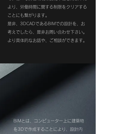
より、労働時間に関する制限をクリアする
ことにも繋がります。
是非、3DCADであるBIMでの設計を、お
考えでしたら、是非お問い合わせ下さい。
より具体的なお話や、ご相談ができます。
BIM
（ビルディングインフ
ォメーションモデリング）
とは
BIMとは、コンピューター上に建築物
を3Dで作成することにより、設計内