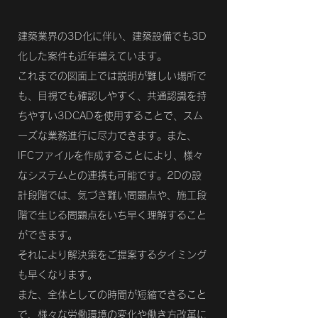
建築業界の3D化に伴い、建築設備でも3D
化した案件も近年増えています。
これまでの図面上では説明が難しい場所で
も、目視でも確認しやすく、共通認識を持
ちやすい3DCADを使用することで、スム
ーズな業務進行に尽力できます。また、
IFCファイルを作成することにより、様々
なシステムとの連携も可能です。2Dの設
計段階では、気づき難い問題点や、施工段
階で生じる問題点をいち早く理解すること
ができます。
それにより解決策をご提案するタイミング
も早くなります。
また、全体としての時間が短縮できること
で、様々な労働環境の変化や働き方改革に