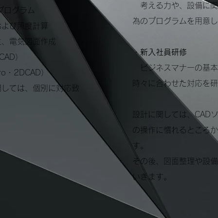
考える力や、設備に関
ログラム
為のプログラムを用意し
よび照度計算
電気図面作成
・新入社員研修
AD）
ビジネスマナーの基本
・2DCAD）
時々に合わせた対応を研
関しては、個別に対応致
設計に関しては、CADソ
の操作に慣れるところか
す。
その後、図面整理や設備
いきます。