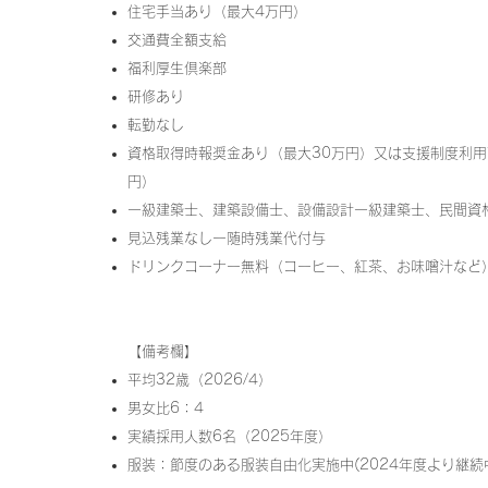
​住宅手当あり（最大4万円）
交通費全額支給
​福利厚生倶楽部
研修あり
転勤なし
資格取得時報奨金あり（最大30万円）
又は
支援制度利用
円）
一級建築士、建築設備士、設備設計一級建築士、民間資
見込残業なしー随時残業代付与
ドリンクコーナー無料（コーヒー、紅茶、お味噌汁など
【備考欄】
​平均32歳（2026/4）
​男女比6：4
実績採用人数6名（2025年度）
服装：節度のある服装自由化実施中(2024年度より継続