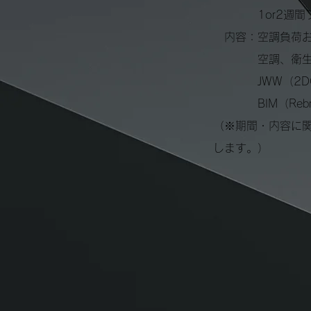
1or2週間プ
内容：空調負荷お
空調、衛生、
JWW（2DC
BIM（Rebro
（※期間・内容に
します。
）