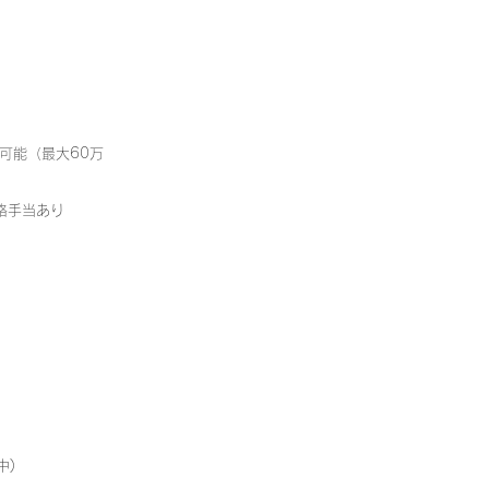
可能（最大60万
格手当あり
）
中)