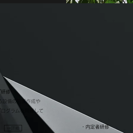
プ研修
よる設備の図面作成や
プログラムを用意して
・内定者研修
→詳細