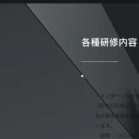
​各種研修内容
・インターンシッ
2Dや3DCADに
各計算を
実践する
います。
期間：1or2days