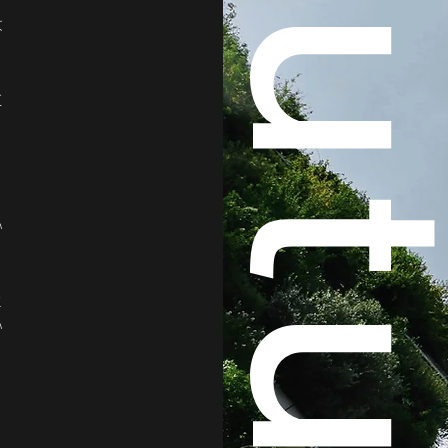
Futur
は
に
い
と
い