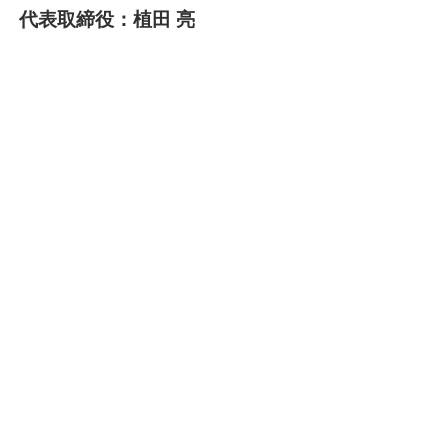
代表取締役：植田 亮
環境問題を常に意識し、僅かでも効果
のある省エネルギー、エコロジーなシ
ステムを積極的に取り入れて、たくさ
んの知恵を注入した建物を設計してい
まいります。
私たちは、プロとしての自覚をもっ
て、専門分野の技術のみならず、他分
野でも取得資格も持ち、技術力も兼ね
備え、日々進化し続ける各種先端技術
の導入、情報収集に努め、お客様のニ
ーズにこたえてまいります。
設備設計とは
建物の設計には【意匠設計】【構造設
計】【設備設計】の３部門あります。
それぞれ専門の知識を必要とし、それ
ぞれが融合して素晴らしい建物を設計
していきます。
ただ、【設備設計】は一般的に知られ