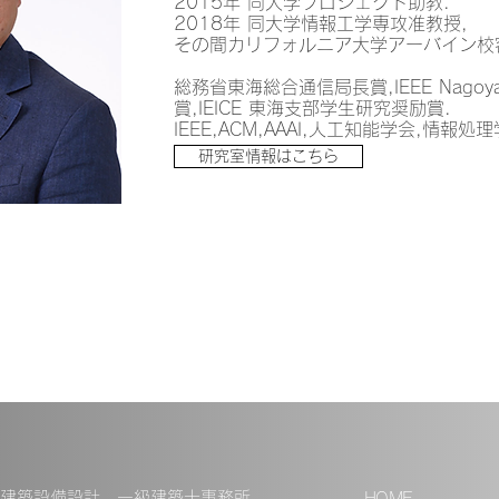
2015年 同大学プロジェクト助教.
2018年 同大学情報工学専攻准教授,
その間カリフォルニア大学アーバイン校
総務省東海総合通信局長賞,IEEE Nagoya
賞,IEICE 東海支部学生研究奨励賞.
IEEE,ACM,AAAI,人工知能学会,情報
研究室情報はこちら
建築設備設計 一級建築士事務所
HOME