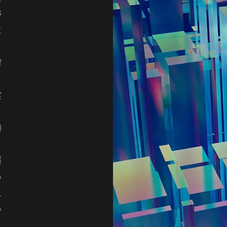
野
に
解
、
実
と
値
援
る
上
い