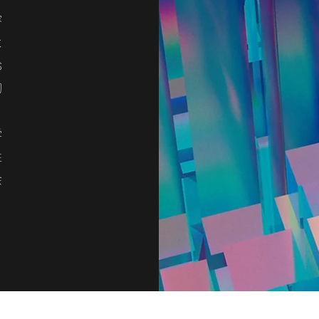
容
よ
お
切
学
性
会