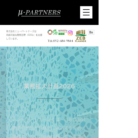
株式会社ミューパートナーズは
En
持続可能な開発目標（SDGs）を支援
しています。
Tel:052-684-9844
​業務拡大計画2026
ミューパートナーズでは、近年の設計
需要の増加と多様化に対応するため、
業務拡大および組織体制の強化を進め