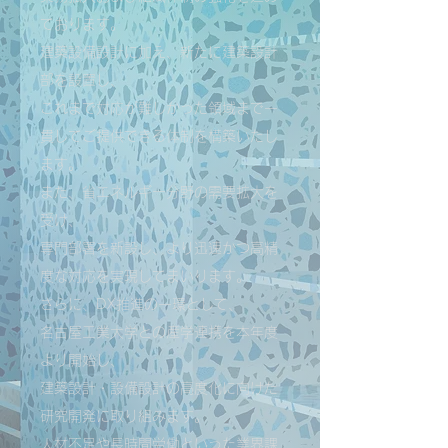
ております。
建築設備設計に加え、新たに建築設計
部を設置し、
これまで対応が難しかった領域まで一
貫してご提供できる体制を構築いたし
ます。
また、省エネルギー分野の需要拡大を
受け、
専門部署を新設し、より迅速かつ高精
度な対応を実現してまいります。
さらに、DX推進の一環として、
名古屋工業大学との産学連携を本年度
より開始し、
建築設計・設備設計の高度化に向けた
研究開発に取り組みます。
人材不足や長時間労働といった業界課