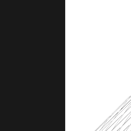
Futur
していま
して、より
いと考えて
術力・行政
意匠設計・
して行える
ません。
がら、組織
します。