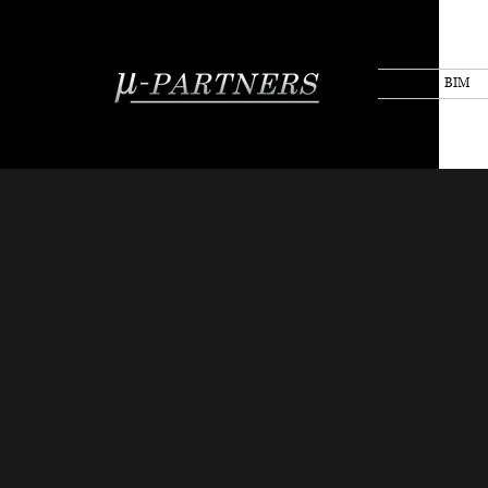
BIM
建築設計士採用情報
現在従業員数34名在籍しており、社内の
かに集中できる環境です。全社員正社員