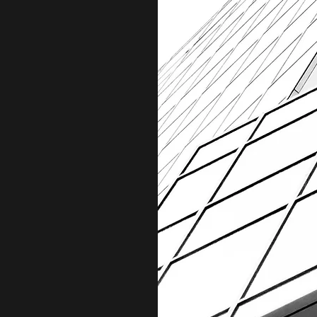
培われた技
談の上、自
針をとって
前職給与を
姿勢は能力
施すること
募くださ