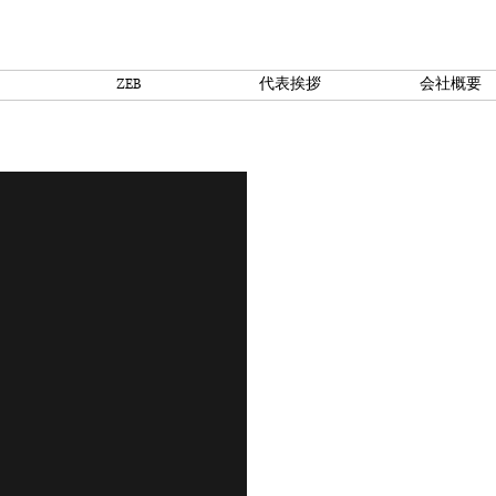
株式会社ミューパー
持続可能な開発目標
ZEB
代表挨拶
会社概要
雰囲気は静
、設計士ま