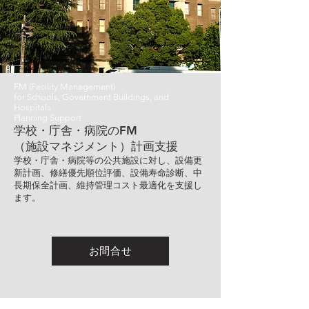
FM (Facility Management)
for Schools, Government Buildings, and
Hospitals
Planning Support
学校・庁舎・病院のFM
（施設マネジメント）計画支援
学校・庁舎・病院等の公共施設に対し、設備更
新計画、修繕優先順位評価、設備寿命診断、中
長期保全計画、維持管理コスト最適化を支援し
ます。
お問合せ