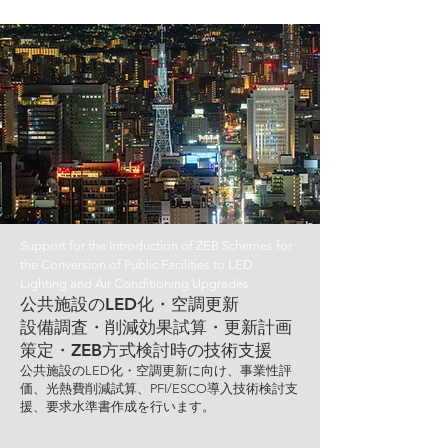
Support for the Introduction of ZEB Schemes for
the Conversion of Public Facilities to LED
Lighting and Air Conditioning Upgrades
公共施設のLED化・空調更新
設備調査・削減効果試算・更新計画
策定・ZEB方式検討時の技術支援
公共施設のLED化・空調更新に向け、事業性評
価、光熱費削減試算、PFI/ESCO導入技術検討支
援、要求水準書作成を行います。