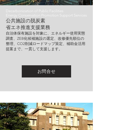
Decarbonization of Public Facilities
Energy Conservation Promotion Support Services
公共施設の脱炭素
省エネ推進支援業務
自治体保有施設を対象に、エネルギー使用実態
調査、ZEB化候補施設の選定、改修優先順位の
整理、CO2削減ロードマップ策定、補助金活用
提案まで、一貫して支援します。
お問合せ