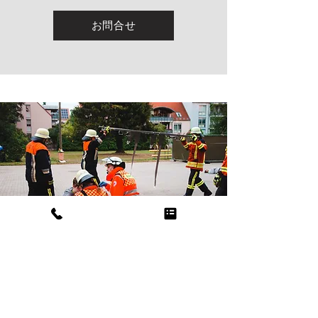
お問合せ
Disaster Preparedness, Business Continuity
Planning, and Evacuation Shelters
Environmental Improvement Plan
防災・BCP・避難所
環境改善計画