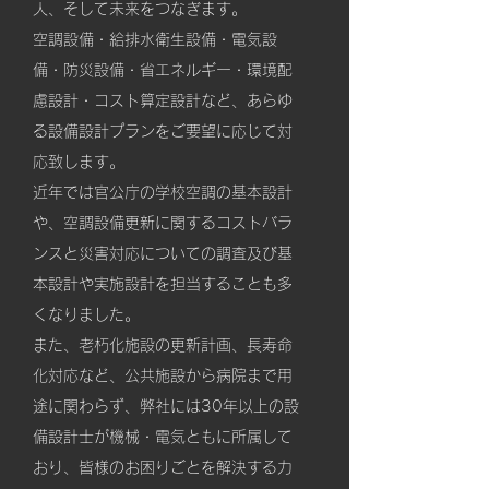
人、そして未来をつなぎます。
空調設備・給排水衛生設備・電気設
備・防災設備・省エネルギー・環境配
慮設計・コスト算定設計など、あらゆ
る設備設計プランをご要望に応じて対
応致します。
近年では官公庁の学校空調の基本設計
や、空調設備更新に関するコストバラ
ンスと災害対応についての調査及び基
本設計や実施設計を担当することも多
くなりました。
​また、老朽化施設の更新計画、長寿命
化対応など、公共施設から病院まで用
途に関わらず、弊社には30年以上の設
備設計士が機械・電気ともに所属して
おり、皆様のお困りごとを解決する力