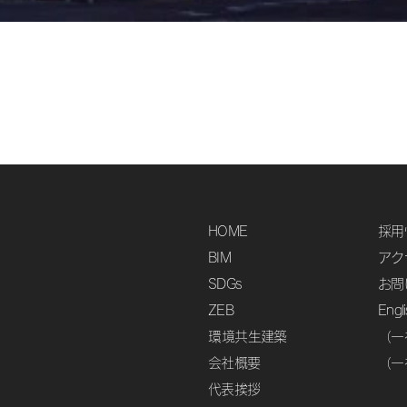
HOME
採用
BIM
アク
SDGs
お問
ZEB
Engl
​環境共生建築
（一
会社概要
（一
代表挨拶